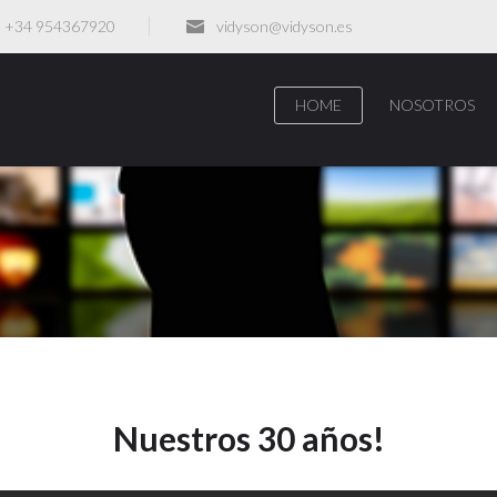
+34 954367920
vidyson@vidyson.es
HOME
NOSOTROS
Nuestros 30 años!